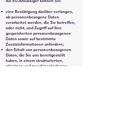
Als EU-Ansässiger können Sie:
eine Bestätigung darüber verlangen,
ob personenbezogene Daten
verarbeitet werden, die Sie betreffen,
oder nicht, und Zugriff auf Ihre
gespeicherten personenbezogenen
Daten sowie auf bestimmte
Zusatzinformationen anfordern;
den Erhalt von personenbezogenen
Daten, die Sie uns bereitgestellt
haben, in einem strukturierten,
gängigen und maschinenlesbaren
Format verlangen;
die Berichtigung lhrer
personenbezogenen Daten verlangen,
die bei uns gespeichert sind;
die Löschung Ihrer
personenbezogenen Daten verlangen;
der Verarbeitung Ihrer
personenbezogenen Daten durch uns
widersprechen;